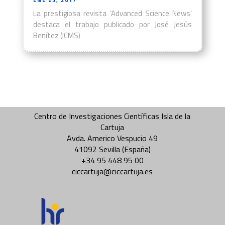
ENE 23, 2017
La prestigiosa revista ‘Advanced Science News’
destaca el trabajo publicado por José Jesús
Benítez (ICMS)
Centro de Investigaciones Científicas Isla de la
Cartuja
Avda. Americo Vespucio 49
41092 Sevilla (España)
+34 95 448 95 00
ciccartuja@ciccartuja.es